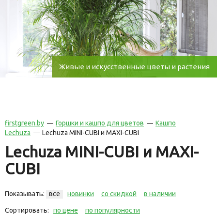
Живые и искусственные цветы и растения
firstgreen.by
Горшки и кашпо для цветов
Кашпо
Lechuza
Lechuza MINI-CUBI и MAXI-CUBI
Lechuza MINI-CUBI и MAXI-
CUBI
Показывать:
все
новинки
со скидкой
в наличии
Сортировать:
по цене
по популярности