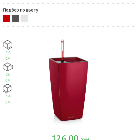
Подбор по цвету
14
см
26
см
14
см
126.00
BYN