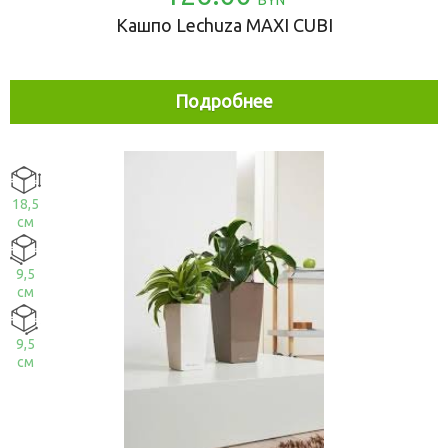
Кашпо Lechuza MAXI CUBI
Подробнее
18,5
см
9,5
см
9,5
см