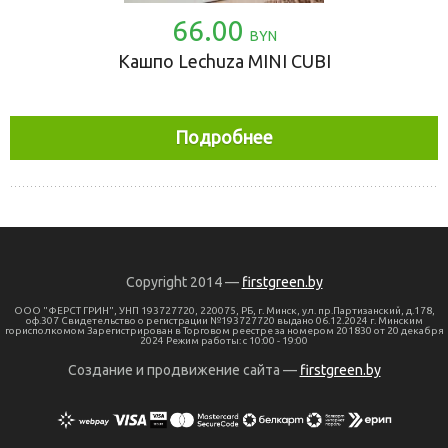
66.00
BYN
Кашпо Lechuza MINI CUBI
Подробнее
Copyright 2014 —
firstgreen.by
ООО "ФЕРСТ ГРИН", УНП 193727720, 220075, РБ, г. Минск, ул. пр.Партизанский, д.178,
оф.307 Свидетельство о регистрации №193727720 выдано 06.12.2024 г. Минским
горисполкомом Зарегистрирован в Торговом реестре за номером 201830 от 20 декабря
2024 Режим работы: с 10:00 - 19:00
Создание и продвижение сайта —
firstgreen.by