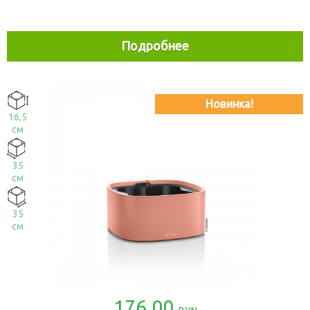
Подробнее
Новинка!
16,5
см
35
см
35
см
176.00