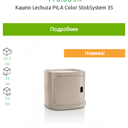
BYN
Кашпо Lechuza PILA Color StickSystem 35
Подробнее
Новинка!
32,5
см
35
см
35
см