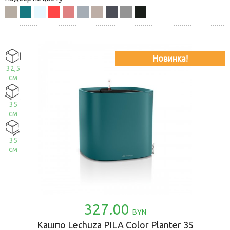
Новинка!
32,5
см
35
см
35
см
327.00
BYN
Кашпо Lechuza PILA Color Planter 35