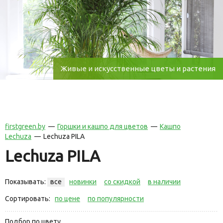
Живые и искусственные цветы и растения
firstgreen.by
Горшки и кашпо для цветов
Кашпо
Lechuza
Lechuza PILA
Lechuza PILA
Показывать:
все
новинки
со скидкой
в наличии
Сортировать:
по цене
по популярности
Подбор по цвету