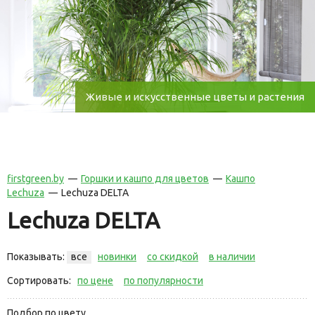
Живые и искусственные цветы и растения
firstgreen.by
Горшки и кашпо для цветов
Кашпо
Lechuza
Lechuza DELTA
Lechuza DELTA
Показывать:
все
новинки
со скидкой
в наличии
Сортировать:
по цене
по популярности
Подбор по цвету