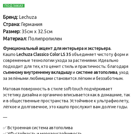
ПОД ЗАКАЗ
Бренд:
Lechuza
Страна:
Германия
Размер:
35см х 32.5см
Материал:
Полипропилен
Функциональный акцент для интерьера и экстерьера.
Кашпо
Lechuza Classico Color LS 35
объединяет чистоту форм и
современные технологии ухода за растениями. Идеально
подходит для тех, кто ценит стиль и практичность: благодаря
съемному внутреннему вкладышу
и
системе автополива
, уход
за зелёными любимцами становится лёгким и беззаботным.
Матовая поверхность в стиле soft-touch подчёркивает
эстетику дизайна и органично вписывается как в домашние, так
и в общественные пространства. Устойчивое к ультрафиолету,
лёгкое и долговечное, это кашпо прослужит вам долгие годы.
—
✅ Встроенная система автополива
✅ УФ-стойкость и морозоустойчивость