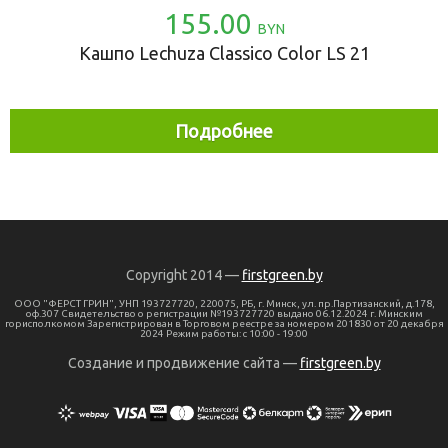
155.00
BYN
Кашпо Lechuza Classico Color LS 21
Подробнее
Copyright 2014 —
firstgreen.by
ООО "ФЕРСТ ГРИН", УНП 193727720, 220075, РБ, г. Минск, ул. пр.Партизанский, д.178,
оф.307 Свидетельство о регистрации №193727720 выдано 06.12.2024 г. Минским
горисполкомом Зарегистрирован в Торговом реестре за номером 201830 от 20 декабря
2024 Режим работы: с 10:00 - 19:00
Создание и продвижение сайта —
firstgreen.by