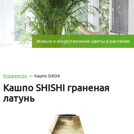
Живые и искусственные цветы и растения
firstgreen.by
Кашпо SHISHI
Кашпо SHISHI граненая
латунь