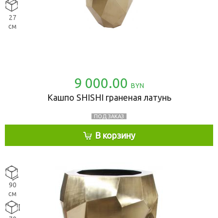
27
см
9 000.00
BYN
Кашпо SHISHI граненая латунь
ПОД ЗАКАЗ
В корзину
90
см