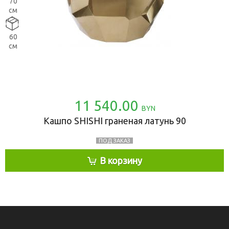
70
см
60
см
11 540.00
BYN
Кашпо SHISHI граненая латунь 90
ПОД ЗАКАЗ
В корзину